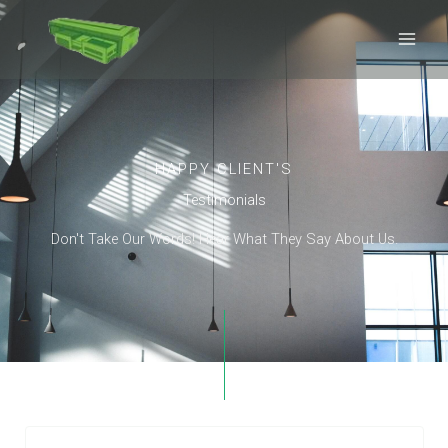
Ir
al
contenido
HAPPY CLIENT'S
Testimonials
Don't Take Our Words! Hear What They Say About Us.