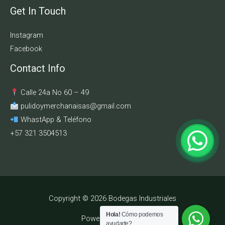
Get In Touch
Instagram
Facebook
Contact Info
Calle 24a No 60 – 49
pulidoymerchanaisas@gmail.com
WhastApp & Teléfono
+57 321 3504513
Copyright © 2026 Bodegas Industriales
Hola!
Cómo podemos
Powered by
Danger
ayudarte?